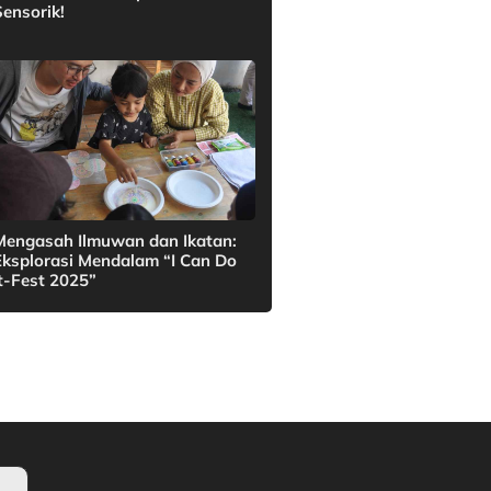
Sensorik!
Mengasah Ilmuwan dan Ikatan:
Eksplorasi Mendalam “I Can Do
It-Fest 2025”