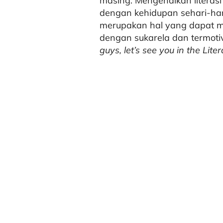
masing. Mengenalkan literasi 
dengan kehidupan sehari-ha
merupakan hal yang dapat me
dengan sukarela dan termotiv
guys, let’s see you in the Lit