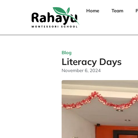
Home
Team
P
Blog
Literacy Days
November 6, 2024