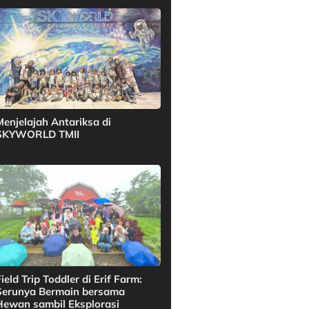
Menjelajah Antariksa di
SKYWORLD TMII
ield Trip Toddler di Erif Farm:
Serunya Bermain bersama
Hewan sambil Eksplorasi