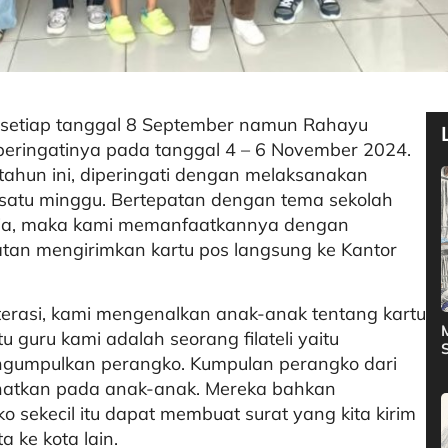
ati setiap tanggal 8 September namun Rahayu
eringatinya pada tanggal 4 – 6 November 2024.
 tahun ini, diperingati dengan melaksanakan
satu minggu. Bertepatan dengan tema sekolah
Asia, maka kami memanfaatkannya dengan
tan mengirimkan kartu pos langsung ke Kantor
terasi, kami mengenalkan anak-anak tentang kartu
u guru kami adalah seorang filateli yaitu
gumpulkan perangko. Kumpulan perangko dari
ihatkan pada anak-anak. Mereka bahkan
sekecil itu dapat membuat surat yang kita kirim
a ke kota lain.