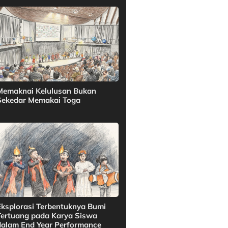
Memaknai Kelulusan Bukan
Sekedar Memakai Toga
Eksplorasi Terbentuknya Bumi
Tertuang pada Karya Siswa
dalam End Year Performance