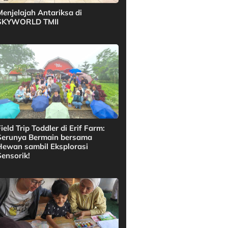
Menjelajah Antariksa di
SKYWORLD TMII
ield Trip Toddler di Erif Farm:
Serunya Bermain bersama
Hewan sambil Eksplorasi
Sensorik!