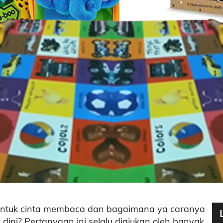
ntuk cinta membaca dan bagaimana ya caranya
ini? Pertanyaan ini selalu diajukan oleh banyak