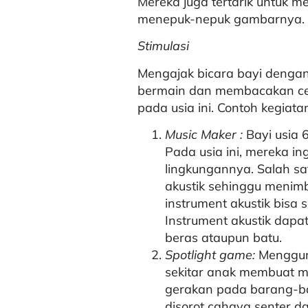
Mereka juga tertarik untuk 
menepuk-nepuk gambarnya.
Stimulasi
Mengajak bicara bayi dengan
bermain dan membacakan ceri
pada usia ini. Contoh kegiata
Music Maker :
Bayi usia 
Pada usia ini, mereka 
lingkungannya. Salah s
akustik sehinggu menimb
instrument akustik bisa
Instrument akustik dapat
beras ataupun batu.
Spotlight game:
Menggun
sekitar anak membuat m
gerakan pada barang-ba
disorot cahaya senter d