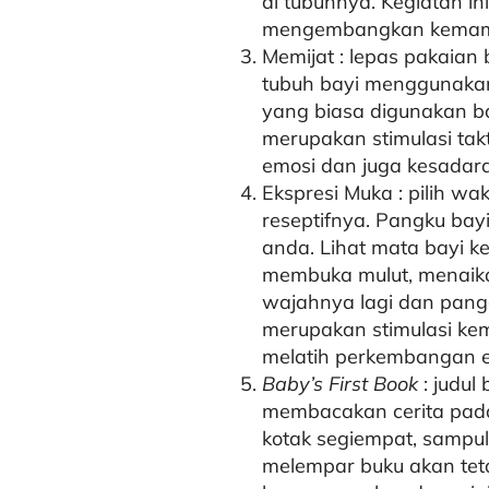
di tubuhnya. Kegiatan in
mengembangkan kemampu
Memijat : lepas pakaian
tubuh bayi menggunakan
yang biasa digunakan ba
merupakan stimulasi tak
emosi dan juga kesadar
Ekspresi Muka : pilih w
reseptifnya. Pangku ba
anda. Lihat mata bayi k
membuka mulut, menaikan 
wajahnya lagi dan pang
merupakan stimulasi k
melatih perkembangan em
Baby’s First Book
: judul
membacakan cerita pada 
kotak segiempat, sampu
melempar buku akan tet