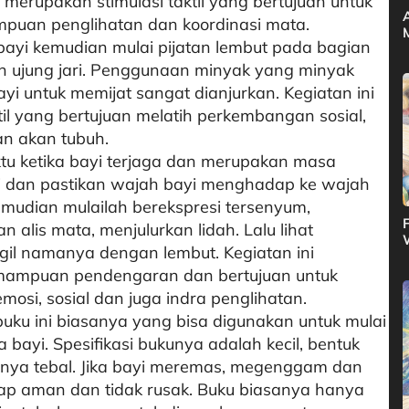
i merupakan stimulasi taktil yang bertujuan untuk
an penglihatan dan koordinasi mata.
 bayi kemudian mulai pijatan lembut pada bagian
 ujung jari. Penggunaan minyak yang minyak
yi untuk memijat sangat dianjurkan. Kegiatan ini
til yang bertujuan melatih perkembangan sosial,
an akan tubuh.
aktu ketika bayi terjaga dan merupakan masa
yi dan pastikan wajah bayi menghadap ke wajah
emudian mulailah berekspresi tersenyum,
alis mata, menjulurkan lidah. Lalu lihat
gil namanya dengan lembut. Kegiatan ini
emampuan pendengaran dan bertujuan untuk
osi, sosial dan juga indra penglihatan.
 buku ini biasanya yang bisa digunakan untuk mulai
bayi. Spesifikasi bukunya adalah kecil, bentuk
lnya tebal. Jika bayi meremas, megenggam dan
ap aman dan tidak rusak. Buku biasanya hanya