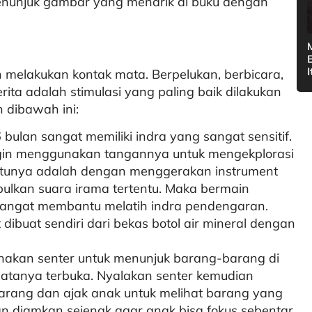
menunjuk gambar yang menarik di buku dengan
 melakukan kontak mata. Berpelukan, berbicara,
ta adalah stimulasi yang paling baik dilakukan
n dibawah ini:
6 bulan sangat memiliki indra yang sangat sensitif.
ingin menggunakan tangannya untuk mengekplorasi
atunya adalah dengan menggerakan instrument
ulkan suara irama tertentu. Maka bermain
 sangat membantu melatih indra pendengaran.
 dibuat sendiri dari bekas botol air mineral dengan
akan senter untuk menunjuk barang-barang di
atanya terbuka. Nyalakan senter kemudian
rang dan ajak anak untuk melihat barang yang
an diamkan sejenak agar anak bisa fokus sebentar