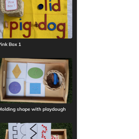
Pink Box 1
Molding shape with playdough